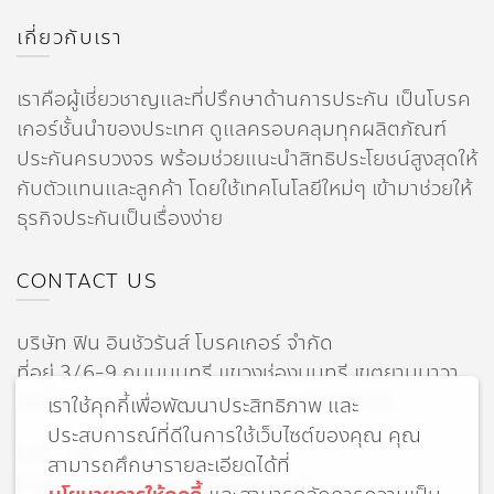
เกี่ยวกับเรา
เราคือผู้เชี่ยวชาญและที่ปรึกษาด้านการประกัน เป็นโบรค
เกอร์ชั้นนำของประเทศ ดูแลครอบคลุมทุกผลิตภัณฑ์
ประกันครบวงจร พร้อมช่วยแนะนำสิทธิประโยชน์สูงสุดให้
กับตัวแทนและลูกค้า โดยใช้เทคโนโลยีใหม่ๆ เข้ามาช่วยให้
ธุรกิจประกันเป็นเรื่องง่าย
CONTACT US
บริษัท ฟิน อินชัวรันส์ โบรคเกอร์ จำกัด
ที่อยู่ 3/6-9 ถนนนนทรี แขวงช่องนนทรี เขตยานนาวา
จังหวัดกรุงเทพมหานคร รหัสไปรษณีย์ 10120
เราใช้คุกกี้เพื่อพัฒนาประสิทธิภาพ และ
ประสบการณ์ที่ดีในการใช้เว็บไซต์ของคุณ คุณ
โทร : 091-493-9999
สามารถศึกษารายละเอียดได้ที่
Email : info@fininsurance.co.th