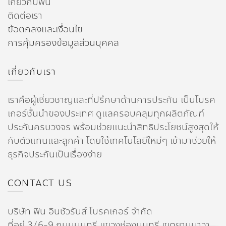
เกี่ยวกับฟิน
ติดต่อเรา
ข้อตกลงและเงื่อนไข
การคุ้มครองข้อมูลส่วนบุคคล
เกี่ยวกับเรา
เราคือผู้เชี่ยวชาญและที่ปรึกษาด้านการประกัน เป็นโบรค
เกอร์ชั้นนำของประเทศ ดูแลครอบคลุมทุกผลิตภัณฑ์
ประกันครบวงจร พร้อมช่วยแนะนำสิทธิประโยชน์สูงสุดให้
กับตัวแทนและลูกค้า โดยใช้เทคโนโลยีใหม่ๆ เข้ามาช่วยให้
ธุรกิจประกันเป็นเรื่องง่าย
CONTACT US
บริษัท ฟิน อินชัวรันส์ โบรคเกอร์ จำกัด
ที่อยู่ 3/6-9 ถนนนนทรี แขวงช่องนนทรี เขตยานนาวา