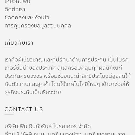
เกี่ยวกับฟิน
ติดต่อเรา
ข้อตกลงและเงื่อนไข
การคุ้มครองข้อมูลส่วนบุคคล
เกี่ยวกับเรา
เราคือผู้เชี่ยวชาญและที่ปรึกษาด้านการประกัน เป็นโบรค
เกอร์ชั้นนำของประเทศ ดูแลครอบคลุมทุกผลิตภัณฑ์
ประกันครบวงจร พร้อมช่วยแนะนำสิทธิประโยชน์สูงสุดให้
กับตัวแทนและลูกค้า โดยใช้เทคโนโลยีใหม่ๆ เข้ามาช่วยให้
ธุรกิจประกันเป็นเรื่องง่าย
CONTACT US
บริษัท ฟิน อินชัวรันส์ โบรคเกอร์ จำกัด
ที่อยู่ 3/6-9 ถนนนนทรี แขวงช่องนนทรี เขตยานนาวา