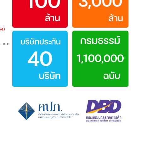
64)
บ และ