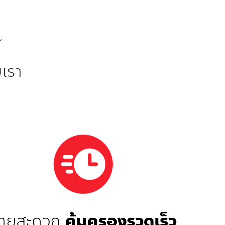
ณ
บเรา
่ายสะดวก
คุ้มครองรวดเร็ว