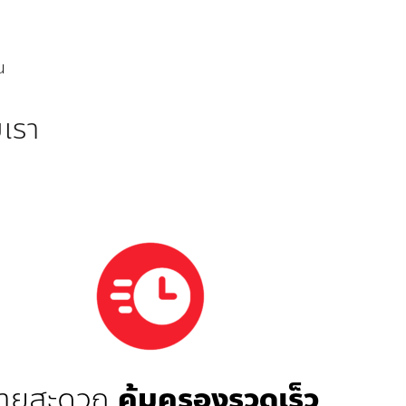
ณ
บเรา
่ายสะดวก
คุ้มครองรวดเร็ว