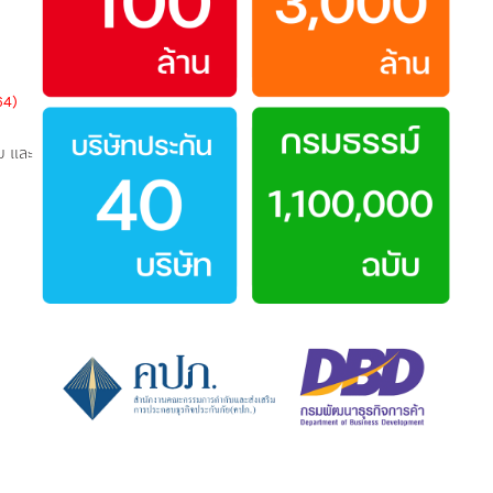
64)
บ และ