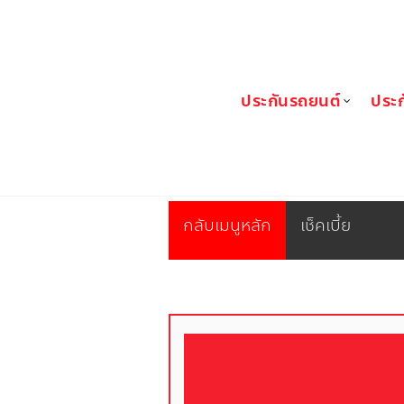
FIN Broker
ประกันรถยนต์
ประก
กลับเมนูหลัก
เช็คเบี้ย