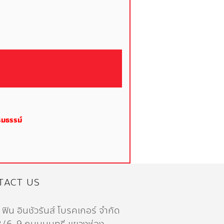
รมธรรม์
TACT US
 ฟิน อินชัวรันส์ โบรคเกอร์ จำกัด