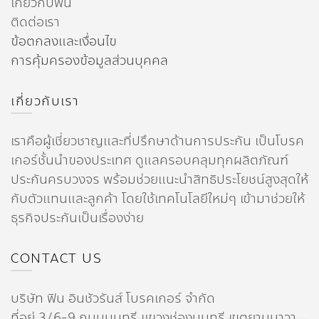
เกี่ยวกับฟิน
ติดต่อเรา
ข้อตกลงและเงื่อนไข
การคุ้มครองข้อมูลส่วนบุคคล
เกี่ยวกับเรา
เราคือผู้เชี่ยวชาญและที่ปรึกษาด้านการประกัน เป็นโบรค
เกอร์ชั้นนำของประเทศ ดูแลครอบคลุมทุกผลิตภัณฑ์
ประกันครบวงจร พร้อมช่วยแนะนำสิทธิประโยชน์สูงสุดให้
กับตัวแทนและลูกค้า โดยใช้เทคโนโลยีใหม่ๆ เข้ามาช่วยให้
ธุรกิจประกันเป็นเรื่องง่าย
CONTACT US
บริษัท ฟิน อินชัวรันส์ โบรคเกอร์ จำกัด
ที่อยู่ 3/6-9 ถนนนนทรี แขวงช่องนนทรี เขตยานนาวา